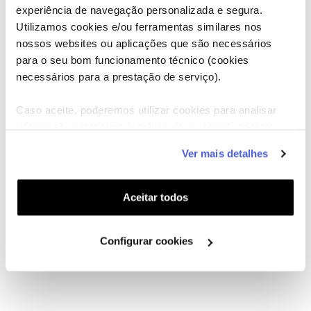
experiência de navegação personalizada e segura.
Utilizamos cookies e/ou ferramentas similares nos
nossos websites ou aplicações que são necessários
para o seu bom funcionamento técnico (cookies
necessários para a prestação de serviço).
Caso aceite, poderemos utilizar cookies para analisar
informação estatística (cookies de analítica), adaptar
este serviço às suas preferências e apresentar-lhe
Ver mais detalhes
funcionalidades (cookies de personalização e
funcionalidade) e adaptar anúncios aos seus interesses
(cookies de publicidade personalizada). Pode gerir a
Aceitar todos
utilização dos cookies clicando em "
Configurar
Cookies
".
Configurar cookies