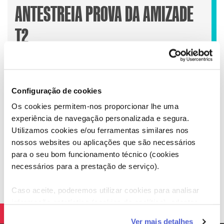
ANTESTREIA PROVA DA AMIZADE
T2
Depois do sucesso de “Aqui Há Mão”, Fátima Lopes
Configuração de cookies
regressa ao Casa e Cozinha com “Aqui Há Sabor”, um
Os cookies permitem-nos proporcionar lhe uma
novo programa onde o sabor se cruza com a amizade.
experiência de navegação personalizada e segura.
A Ana Moreira esteve nos bastidores e acompanhou de
Utilizamos cookies e/ou ferramentas similares nos
perto a preparação deste novo programa.
nossos websites ou aplicações que são necessários
para o seu bom funcionamento técnico (cookies
necessários para a prestação de serviço).
Caso aceite, poderemos utilizar cookies para analisar
informação estatística (cookies de analítica), adaptar
este serviço às suas preferências e apresentar-lhe
Ver mais detalhes