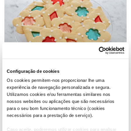
Configuração de cookies
Os cookies permitem-nos proporcionar lhe uma
AS RECEITAS SIMPLES DE MARY
experiência de navegação personalizada e segura.
HUEVOS RANCHEROS COM FEIJÃO
Utilizamos cookies e/ou ferramentas similares nos
nossos websites ou aplicações que são necessários
PRETO
para o seu bom funcionamento técnico (cookies
necessários para a prestação de serviço).
Caso aceite, poderemos utilizar cookies para analisar