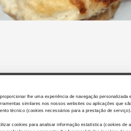
proporcionar lhe uma experiência de navegação personalizada e
Dreamia S.L.U
erramentas similares nos nossos websites ou aplicações que sã
Aviso legal
nto técnico (cookies necessários para a prestação de serviço)
Política de p
Política de C
lizar cookies para analisar informação estatística (cookies de an
Configurar C