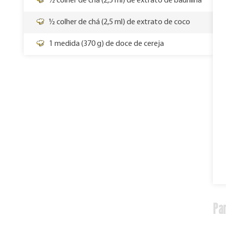
½ colher de chá (2,5 ml) de extrato de baunilha
½ colher de chá (2,5 ml) de extrato de coco
1 medida (370 g) de doce de cereja
Par