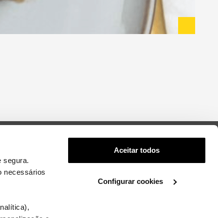
Aceitar todos
 segura.
.
Home
o necessários
Sobre a Casa e Cozinha
Configurar cookies
.
rivacidade
Onde nos podes ver
ookies
Contactos
alítica),
ookies