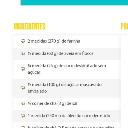
INGREDIENTES
PR
2 medidas (270 g) de farinha
½ medida (60 g) de aveia em flocos
¼ medida (25 g) de coco desidratado sem
açúcar
½ medida (100 g) de açúcar mascavado
embalado
¾ colher de chá (3 g) de sal
1 medida (250 ml) de óleo de coco derretido