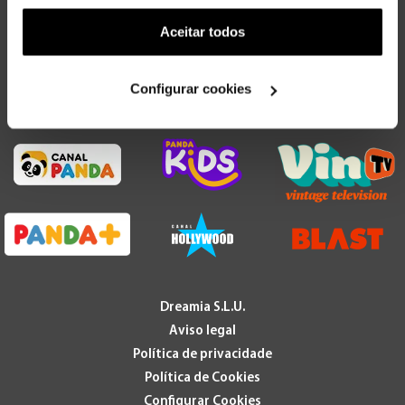
funcionalidade) e adaptar anúncios aos seus interesses
(cookies de publicidade personalizada). Pode gerir a
Aceitar todos
utilização dos cookies clicando em "
Configurar
Cookies
".
Configurar cookies
Dreamia S.L.U.
Aviso legal
Política de privacidade
Política de Cookies
Configurar Cookies