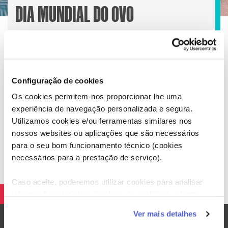
DIA MUNDIAL DO OVO
Configuração de cookies
Num sábado dedicado ao Ovo, os nossos Chefs Maria
José Sousa, Julius Bienert, Lúcia Ribeiro e Carlos
Os cookies permitem-nos proporcionar lhe uma
Fernandes ensinam truques para cozinhar deliciosas
experiência de navegação personalizada e segura.
receitas onde os ovos brilham.
Utilizamos cookies e/ou ferramentas similares nos
nossos websites ou aplicações que são necessários
para o seu bom funcionamento técnico (cookies
necessários para a prestação de serviço).
Caso aceite, poderemos utilizar cookies para analisar
informação estatística (cookies de analítica), adaptar
este serviço às suas preferências e apresentar-lhe
Ver mais detalhes
funcionalidades (cookies de personalização e