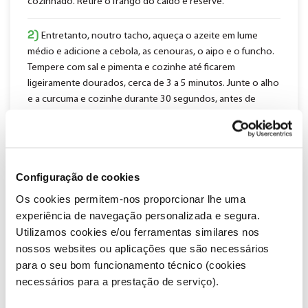
cozinhado. Retire o frango do caldo e reserve.
2)
Entretanto, noutro tacho, aqueça o azeite em lume
médio e adicione a cebola, as cenouras, o aipo e o funcho.
Tempere com sal e pimenta e cozinhe até ficarem
ligeiramente dourados, cerca de 3 a 5 minutos. Junte o alho
e a curcuma e cozinhe durante 30 segundos, antes de
deitar cuidadosamente o caldo de galinha quente. Aumente
o lume, deixe ferver e cozinhe até os legumes ficarem
tenros, cerca de 5 minutos. Adicione a massa de ovo e
cozinhe de acordo com as instruções da embalagem ou até
Configuração de cookies
ficar macia.
Os cookies permitem-nos proporcionar lhe uma
3)
Pouco antes de servir, utilize dois garfos para desfiar o
experiência de navegação personalizada e segura.
frango em pedaços pequenos e adicione à sopa,
Utilizamos cookies e/ou ferramentas similares nos
juntamente com as verduras, o sumo de limão e as ervas
nossos websites ou aplicações que são necessários
aromáticas. Retifique de sal e pimenta.
para o seu bom funcionamento técnico (cookies
necessários para a prestação de serviço).