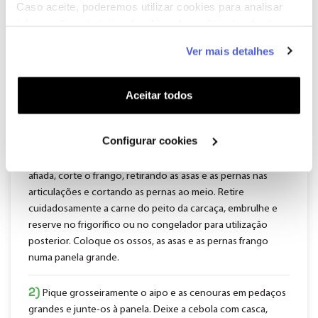
Caldo de Galinha
Caso aceite, poderemos utilizar cookies para analisar
informação estatística (cookies de analítica), adaptar
Tempo de preparação:
10 minutos
este serviço às suas preferências e apresentar-lhe
Tempo de confeção:
4 horas
Ver mais detalhes
funcionalidades (cookies de personalização e
Tempo total:
6 horas (incluindo arrefecimento)
funcionalidade) e adaptar anúncios aos seus interesses
Rendimento:
cerca de 3 l
(cookies de publicidade personalizada). Pode gerir a
Aceitar todos
utilização dos cookies clicando em "
Configurar
Cookies
".
INSTRUÇÕES:
Configurar cookies
1)
Numa superfície de trabalho resistente, com uma faca
afiada, corte o frango, retirando as asas e as pernas nas
articulações e cortando as pernas ao meio. Retire
cuidadosamente a carne do peito da carcaça, embrulhe e
reserve no frigorífico ou no congelador para utilização
posterior. Coloque os ossos, as asas e as pernas frango
numa panela grande.
2)
Pique grosseiramente o aipo e as cenouras em pedaços
grandes e junte-os à panela. Deixe a cebola com casca,