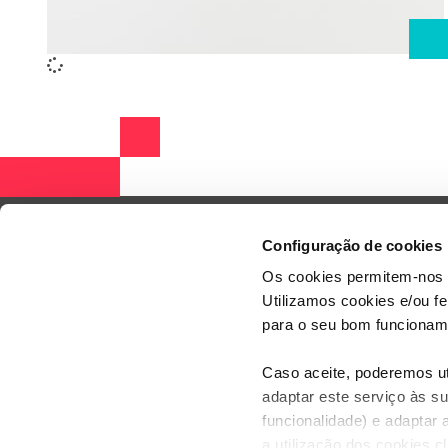
Configuração de cookies
Os cookies permitem-nos 
Utilizamos cookies e/ou f
para o seu bom funcioname
Caso aceite, poderemos uti
adaptar este serviço às su
funcionalidade) e adaptar 
a utilização dos cookies c