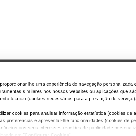
proporcionar lhe uma experiência de navegação personalizada e
Dreamia S.L.U
erramentas similares nos nossos websites ou aplicações que sã
Aviso legal
nto técnico (cookies necessários para a prestação de serviço)
Política de p
Política de C
lizar cookies para analisar informação estatística (cookies de an
Configurar C
as preferências e apresentar-lhe funcionalidades (cookies de p
anúncios aos seus interesses (cookies de publicidade personaliz
licando em "
Configurar Cookies
".