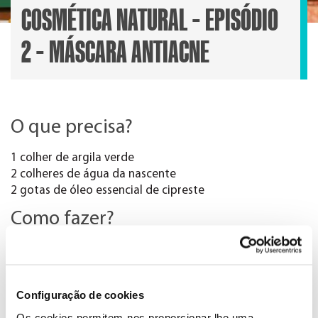
COSMÉTICA NATURAL – EPISÓDIO
2 – MÁSCARA ANTIACNE
O que precisa?
1 colher de argila verde
2 colheres de água da nascente
2 gotas de óleo essencial de cipreste
Como fazer?
Para elaborar esta receita, é apenas necessário misturar
1 colher de argila verde com 2 colheres de água da
nascente e 2 gotas de óleo essencial de cipreste.
Configuração de cookies
A argila verde extrai as toxinas e absorve o excesso de
oleosidade, para além de ser fonte de vários minerais. A
Os cookies permitem-nos proporcionar lhe uma