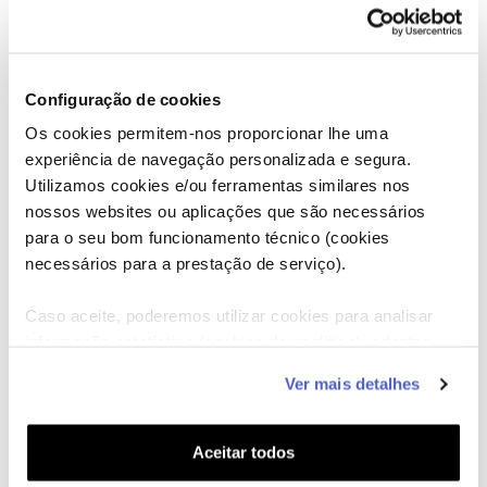
Configuração de cookies
Os cookies permitem-nos proporcionar lhe uma
experiência de navegação personalizada e segura.
Utilizamos cookies e/ou ferramentas similares nos
nossos websites ou aplicações que são necessários
para o seu bom funcionamento técnico (cookies
necessários para a prestação de serviço).
Caso aceite, poderemos utilizar cookies para analisar
informação estatística (cookies de analítica), adaptar
este serviço às suas preferências e apresentar-lhe
Ver mais detalhes
funcionalidades (cookies de personalização e
funcionalidade) e adaptar anúncios aos seus interesses
(cookies de publicidade personalizada). Pode gerir a
Aceitar todos
utilização dos cookies clicando em "
Configurar