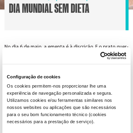
DIA MUNDIAL SEM DIETA
No dia 6 de maio, a ementa é à discrição. E o prato quer-
se bem cheio – sem espaço para dieta ou
arrependimentos. Os chefs Chakall, Maria José Sousa e
Carlos Fernandes vão ajudar-te a celebrar este dia da
melhor forma: com receitas gulosas e de encher as
Configuração de cookies
medidas.
Os cookies permitem-nos proporcionar lhe uma
experiência de navegação personalizada e segura.
Utilizamos cookies e/ou ferramentas similares nos
ESPECIAL:
nossos websites ou aplicações que são necessários
DIA MUNDIAL SEM DIETA
para o seu bom funcionamento técnico (cookies
DIA 6 DE MAIO ENTRE AS 18:00 E AS 21:00
necessários para a prestação de serviço).