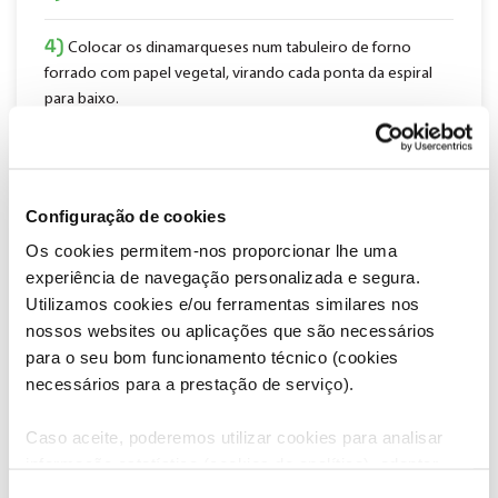
4)
Colocar os dinamarqueses num tabuleiro de forno
forrado com papel vegetal, virando cada ponta da espiral
para baixo.
5)
Cobrir com um pano de cozinha e deixar levedar à
temperatura ambiente durante cerca de 2 horas e meia, até
quase duplicarem de tamanho.
Configuração de cookies
Os cookies permitem-nos proporcionar lhe uma
6)
Pré-aquecer o forno a 190 °C.
experiência de navegação personalizada e segura.
Utilizamos cookies e/ou ferramentas similares nos
7)
Pincelar os dinamarqueses levedados com ovo batido e
nossos websites ou aplicações que são necessários
levar ao forno durante 25 a 30 minutos, até ficarem
para o seu bom funcionamento técnico (cookies
dourados.
necessários para a prestação de serviço).
8)
Retirar do forno e deixar arrefecer durante 20 minutos
Caso aceite, poderemos utilizar cookies para analisar
no tabuleiro.
informação estatística (cookies de analítica), adaptar
este serviço às suas preferências e apresentar-lhe