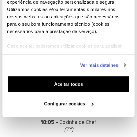
experiência de navegação personalizada e segura.
Utilizamos cookies e/ou ferramentas similares nos
ANIMAIS DE ESTIMAÇÃO
nossos websites ou aplicações que são necessários
para o seu bom funcionamento técnico (cookies
14:05
– O Cão Ideal
necessários para a prestação de serviço).
(T2 e T3)
14:30
– Cães com Tarefas Extraordinárias
Caso aceite, poderemos utilizar cookies para analisar
(A partir de 12 de julho)
informação estatística (cookies de analítica), adaptar
este serviço às suas preferências e apresentar-lhe
Ver mais detalhes
funcionalidades (cookies de personalização e
CULINÁRIA
funcionalidade) e adaptar anúncios aos seus interesses
(cookies de publicidade personalizada). Pode gerir a
Aceitar todos
15:20
– Lista de Desejos Gastronómicos T1
utilização dos cookies clicando em "
Configurar
(A partir de 11 de julho, T2)
Cookies
".
16:35
Configurar cookies
– Fire Masters
(T1)
18:05
– Cozinha de Chef
(T1)