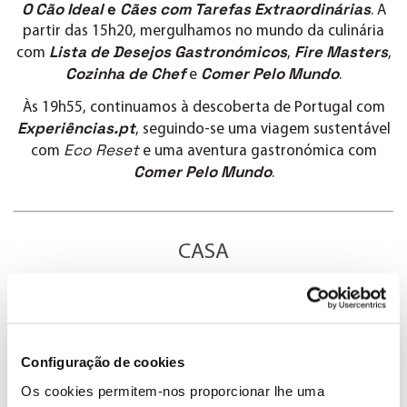
O Cão Ideal
e
Cães com Tarefas Extraordinárias
. A
partir das 15h20, mergulhamos no mundo da culinária
Lista de Desejos Gastronómicos
Fire Masters
com
,
,
Cozinha de Chef
Comer Pelo Mundo
e
.
Às 19h55, continuamos à descoberta de Portugal com
Experiências.pt
, seguindo-se uma viagem sustentável
Eco Reset
com
e uma aventura gastronómica com
Comer Pelo Mundo
.
CASA
10:30
– A Casa de Férias do Scott T5
(A partir de 5 de julho | T6)
(A partir de 19 de julho | T3)
12:00
Configuração de cookies
– Constrói o teu Castelo T1
(A partir de 11 de julho, às 14:45, T2)
Os cookies permitem-nos proporcionar lhe uma