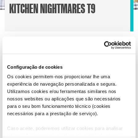
KITCHEN NIGHTMARES T9
Na 9.ª temporada de Kitchen Nightmares, o chef Gordon
Ramsay volta a sair à estrada para resgatar restaurantes
em crise por todo os EUA. Entre má gestão, cardápios
Configuração de cookies
desorganizados, restauração de traumas familiares e
Os cookies permitem-nos proporcionar lhe uma
falta de visão estratégica, Ramsay tenta dar a volta por
experiência de navegação personalizada e segura.
cima.
Utilizamos cookies e/ou ferramentas similares nos
nossos websites ou aplicações que são necessários
ESTREIAS DE SEGUNDA A SEXTA ÀS 20h00
para o seu bom funcionamento técnico (cookies
necessários para a prestação de serviço).
Caso aceite, poderemos utilizar cookies para analisar
informação estatística (cookies de analítica), adaptar