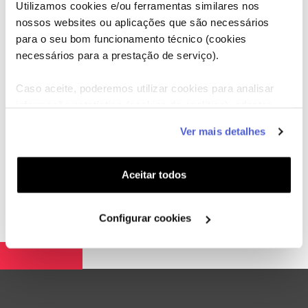
Utilizamos cookies e/ou ferramentas similares nos
nossos websites ou aplicações que são necessários
para o seu bom funcionamento técnico (cookies
necessários para a prestação de serviço).
Caso aceite, poderemos utilizar cookies para analisar
MARATONA FINS DE SEMANA
informação estatística (cookies de analítica), adaptar
PASTELARIA PARA TODOS T1
este serviço às suas preferências e apresentar-lhe
OS DOCES DE ANNA OLSON T4
Ver mais detalhes
funcionalidades (cookies de personalização e
FINS DE SEMANA ÀS 14H00
funcionalidade) e adaptar anúncios aos seus interesses
(cookies de publicidade personalizada). Pode gerir a
Aceitar todos
utilização dos cookies clicando em "
Configurar
Cookies
".
Configurar cookies