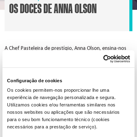
OS DOCES DE ANNA OLSON
A Chef Pasteleira de prestígio, Anna Olson, ensina-nos
os seus segredos para confecionar deliciosas
sobremesas, desde muffins a merengues, passando
pelos clássicos croissants ou pelo mítico bolo Red Velvet.
Impressiona os teus amigos como chef pasteleiro com
Configuração de cookies
as deliciosas receitas que Anna Olson partilha ao longo
Os cookies permitem-nos proporcionar lhe uma
de 12 episódios.
experiência de navegação personalizada e segura.
Utilizamos cookies e/ou ferramentas similares nos
nossos websites ou aplicações que são necessários
ESTREIA:
OS DOCES DE ANNA OLSON
para o seu bom funcionamento técnico (cookies
necessários para a prestação de serviço).
DIA 12 DE JANEIRO 21:00
2ª A 5ªFEIRA ÀS 21:00