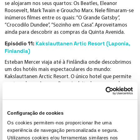
se alojaram nos seus quartos: Os Beatles, Eleanor
Roosevelt, Mark Twain e Groucho Marx. Nele filmaram-se
inúmeros filmes entre os quais: “O Grande Gatsby”,
“Crocodilo Dundee”, “Sozinho em Casa”. Aproveitamos
ainda para descobrir as compras da Quinta Avenida.
Episódio 11:
Kakslauttanen Artic Resort (Laponia,
Finlandia)
Esteban Mercer viaja até à Finlândia onde descobrimos
um dos hotéis mais espectaculares do mundo:
Kakslauttanen Arctic Resort. O único hotel que permite
contemplar as Auroras Boreais deitado na cama do
quarto pois os quartos são iglus de cristal. Esteban
aproveita ainda para visitar o Pai Natal na cidade de
Rovaniemi.
Configuração de cookies
Episódio 12:
Gamirasu Cave Hotel (Turquía)
Os cookies permitem-nos proporcionar lhe uma
Viajamos até uma das terras mais bonitas do planeta
experiência de navegação personalizada e segura.
para conhecer um hotel único no mundo o Gamirasu
Utilizamos cookies e/ou ferramentas similares nos