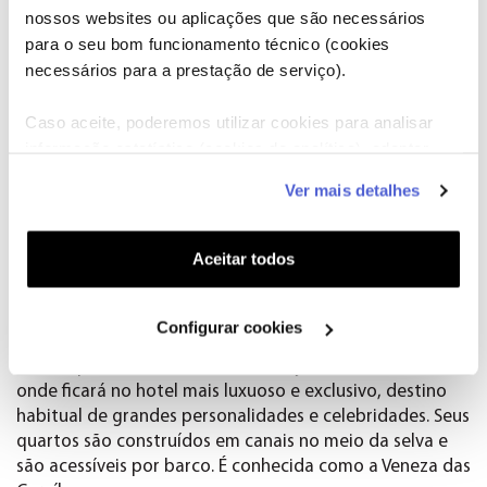
Cave Hotel. Um antigo convento bizantino cujos quartos
nossos websites ou aplicações que são necessários
são dentro de grutas.
para o seu bom funcionamento técnico (cookies
Episódio 13:
Fregate Private Island (Seychelles)
necessários para a prestação de serviço).
Neste episódio, Esteban Mercer viaja à ilha privada mais
Caso aceite, poderemos utilizar cookies para analisar
luxuosa do Oceano Índico. Vilas de sonho e praias
informação estatística (cookies de analítica), adaptar
paradisíacas são misturadas com uma natureza
este serviço às suas preferências e apresentar-lhe
exuberante, onde tartarugas gigantes habitam
Ver mais detalhes
funcionalidades (cookies de personalização e
continuamente. Os hóspedes podem desfrutar
funcionalidade) e adaptar anúncios aos seus interesses
exclusivamente de uma das cinco melhores praias do
(cookies de publicidade personalizada). Pode gerir a
Aceitar todos
mundo
utilização dos cookies clicando em "
Configurar
Episodio 14:
Rosewood Mayakoba Riviera Maya
Cookies
".
(México)
Configurar cookies
Neste episódio, Esteban Mercer viaja até ao México,
onde ficará no hotel mais luxuoso e exclusivo, destino
habitual de grandes personalidades e celebridades. Seus
quartos são construídos em canais no meio da selva e
são acessíveis por barco. É conhecida como a Veneza das