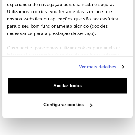
experiência de navegação personalizada e segura.
Utilizamos cookies e/ou ferramentas similares nos
nossos websites ou aplicações que são necessários
para o seu bom funcionamento técnico (cookies
necessários para a prestação de serviço).
Caso aceite, poderemos utilizar cookies para analisar
informação estatística (cookies de analítica), adaptar
este serviço às suas preferências e apresentar-lhe
Ver mais detalhes
funcionalidades (cookies de personalização e
funcionalidade) e adaptar anúncios aos seus interesses
(cookies de publicidade personalizada). Pode gerir a
Aceitar todos
utilização dos cookies clicando em "
Configurar
Cookies
".
Configurar cookies