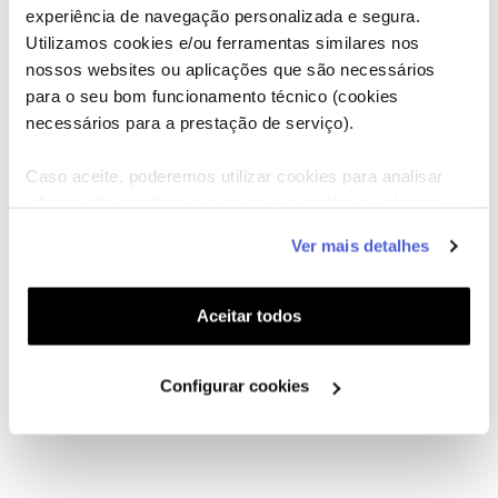
experiência de navegação personalizada e segura.
Utilizamos cookies e/ou ferramentas similares nos
nossos websites ou aplicações que são necessários
para o seu bom funcionamento técnico (cookies
necessários para a prestação de serviço).
Caso aceite, poderemos utilizar cookies para analisar
informação estatística (cookies de analítica), adaptar
este serviço às suas preferências e apresentar-lhe
Ver mais detalhes
funcionalidades (cookies de personalização e
funcionalidade) e adaptar anúncios aos seus interesses
(cookies de publicidade personalizada). Pode gerir a
Aceitar todos
utilização dos cookies clicando em "
Configurar
Cookies
".
Configurar cookies