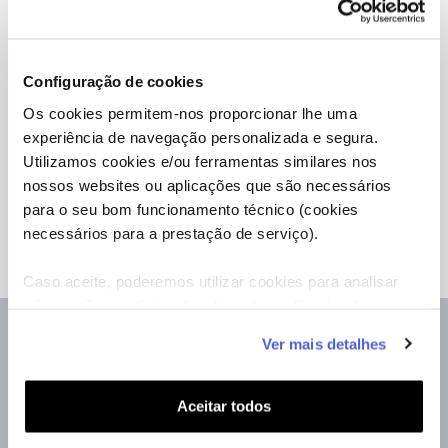
Portugal à procura
das melhores
receitas, preparadas
pela chef Lúcia
Configuração de cookies
Ribeiro.
Os cookies permitem-nos proporcionar lhe uma
experiência de navegação personalizada e segura.
Utilizamos cookies e/ou ferramentas similares nos
nossos websites ou aplicações que são necessários
AS TEMPORADAS
para o seu bom funcionamento técnico (cookies
necessários para a prestação de serviço).
Temporada 1
Caso aceite, poderemos utilizar cookies para analisar
informação estatística (cookies de analítica), adaptar
este serviço às suas preferências e apresentar-lhe
Ver mais detalhes
funcionalidades (cookies de personalização e
Casa e Cozinha
funcionalidade) e adaptar anúncios aos seus interesses
NEWSLETTER
(cookies de publicidade personalizada). Pode gerir a
Aceitar todos
utilização dos cookies clicando em "
Configurar