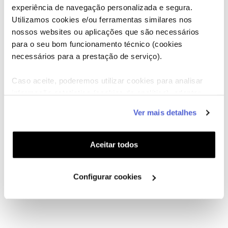
experiência de navegação personalizada e segura.
Utilizamos cookies e/ou ferramentas similares nos
nossos websites ou aplicações que são necessários
para o seu bom funcionamento técnico (cookies
necessários para a prestação de serviço).
Caso aceite, poderemos utilizar cookies para analisar
informação estatística (cookies de analítica), adaptar
este serviço às suas preferências e apresentar-lhe
Ver mais detalhes
funcionalidades (cookies de personalização e
funcionalidade) e adaptar anúncios aos seus interesses
(cookies de publicidade personalizada). Pode gerir a
Aceitar todos
utilização dos cookies clicando em "
Configurar
Cookies
".
Configurar cookies