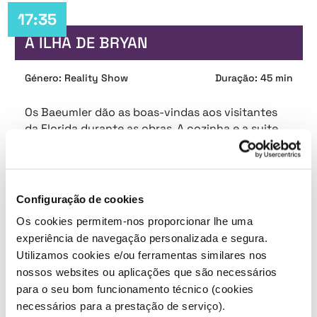
17:35
A ILHA DE BRYAN
Género: Reality Show
Duração: 45 min
Os Baeumler dão as boas-vindas aos visitantes
da Florida durante as obras. A cozinha e a suite
do quarto principal ganham forma.
Próximas emissões:
Configuração de cookies
09/06 - 17:35
09/06 - 18:20
10/06 - 17:35
Os cookies permitem-nos proporcionar lhe uma
experiência de navegação personalizada e segura.
Utilizamos cookies e/ou ferramentas similares nos
nossos websites ou aplicações que são necessários
18:20
para o seu bom funcionamento técnico (cookies
A ILHA DE BRYAN
necessários para a prestação de serviço).