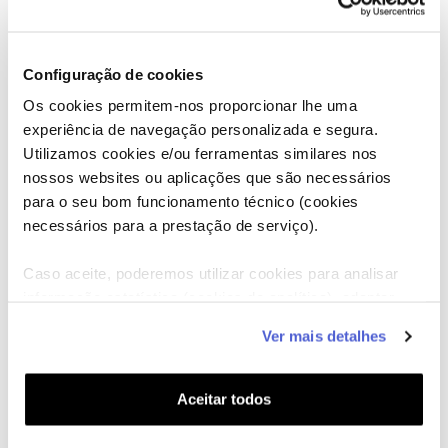
Configuração de cookies
Os cookies permitem-nos proporcionar lhe uma
experiência de navegação personalizada e segura.
Utilizamos cookies e/ou ferramentas similares nos
nossos websites ou aplicações que são necessários
para o seu bom funcionamento técnico (cookies
necessários para a prestação de serviço).
Caso aceite, poderemos utilizar cookies para analisar
informação estatística (cookies de analítica), adaptar
este serviço às suas preferências e apresentar-lhe
Ver mais detalhes
funcionalidades (cookies de personalização e
funcionalidade) e adaptar anúncios aos seus interesses
(cookies de publicidade personalizada). Pode gerir a
Aceitar todos
utilização dos cookies clicando em "
Configurar
Cookies
".