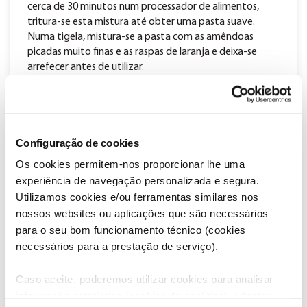
cerca de 30 minutos num processador de alimentos,
tritura-se esta mistura até obter uma pasta suave.
Numa tigela, mistura-se a pasta com as amêndoas
picadas muito finas e as raspas de laranja e deixa-se
arrefecer antes de utilizar.
Para a massa:
Na batedeira durante um par de minutos e com o
batedor plano, mistura-se a manteiga e os açúcares até
Configuração de cookies
ficar em creme. Acrescenta-se o ovo e bate-se um
pouco mais para se incorporar bem. Com a batedeira a
Os cookies permitem-nos proporcionar lhe uma
velocidade baixa, acrescenta-se a farinha, o fermento e
experiência de navegação personalizada e segura.
o sal e mistura-se até obter uma massa homogénea.
Utilizamos cookies e/ou ferramentas similares nos
nossos websites ou aplicações que são necessários
Entre dois papéis vegetais, estende-se a massa para
obter um rectângulo com 0.5 mm de espessura e
para o seu bom funcionamento técnico (cookies
refrigera-se por cerca de 30 minutos.
necessários para a prestação de serviço).
Estende-se a pasta de figo no rectângulo de massa e
Caso aceite, poderemos utilizar cookies para analisar
começa-se a enrolar como uma torta. O rolo de bolacha
informação estatística (cookies de analítica), adaptar
envolve-se em película aderente para que mantenha a