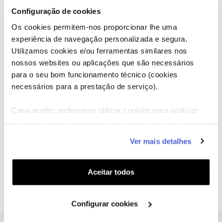
Configuração de cookies
2)
Volto a repetir a camada de lasanha e todos os passos
seguintes. Termino com uma camada de lasanha.
Os cookies permitem-nos proporcionar lhe uma
experiência de navegação personalizada e segura.
3)
Rego muito bem com molho bechamel e finalizo com
Utilizamos cookies e/ou ferramentas similares nos
queijo ralado em cima.
nossos websites ou aplicações que são necessários
para o seu bom funcionamento técnico (cookies
4)
necessários para a prestação de serviço).
Levo ao forno a 200 graus até cozinhar e mais uns
minutos na função gratinar.
Caso aceite, poderemos utilizar cookies para analisar
informação estatística (cookies de analítica), adaptar
este serviço às suas preferências e apresentar-lhe
Ver mais detalhes
funcionalidades (cookies de personalização e
funcionalidade) e adaptar anúncios aos seus interesses
Partilhar
(cookies de publicidade personalizada). Pode gerir a
Imprimir
Aceitar todos
utilização dos cookies clicando em "
Configurar
Cookies
".
Configurar cookies