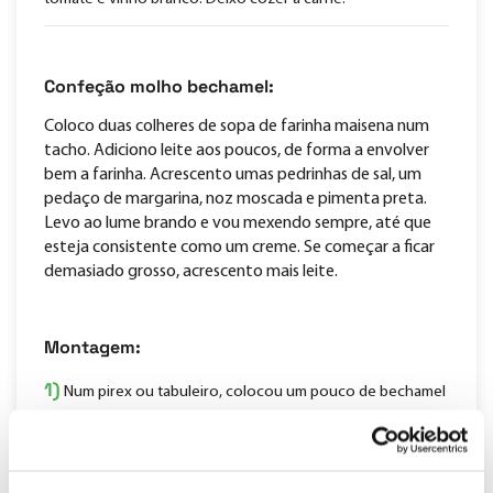
Confeção molho bechamel:
Coloco duas colheres de sopa de farinha maisena num
tacho. Adiciono leite aos poucos, de forma a envolver
bem a farinha. Acrescento umas pedrinhas de sal, um
pedaço de margarina, noz moscada e pimenta preta.
Levo ao lume brando e vou mexendo sempre, até que
esteja consistente como um creme. Se começar a ficar
demasiado grosso, acrescento mais leite.
Montagem:
1)
Num pirex ou tabuleiro, colocou um pouco de bechamel
no fundo. Por cima ponho uma camada de lasanha, a seguir
uma camada de carne, um pouco de bechamel e por fim
queijo ralado.