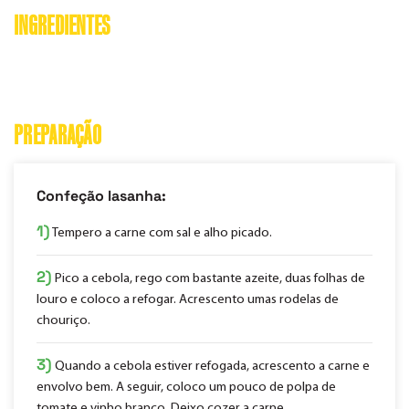
INGREDIENTES
PREPARAÇÃO
Confeção lasanha:
1)
Tempero a carne com sal e alho picado.
2)
Pico a cebola, rego com bastante azeite, duas folhas de
louro e coloco a refogar. Acrescento umas rodelas de
chouriço.
3)
Quando a cebola estiver refogada, acrescento a carne e
envolvo bem. A seguir, coloco um pouco de polpa de
tomate e vinho branco. Deixo cozer a carne.