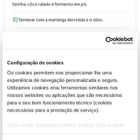
farinha, côco ralado e fermento em pó.
3)
Terminar com a manteiga derretida e o óleo.
4)
Forrar um molde de bolo inglês com papel vegetal, untar
com manteiga ou spray desmoldante.
5)
Verter o preparado no molde, fazer uma linha fina com
Configuração de cookies
manteiga amolecida no centro da massa e levar ao forno
Os cookies permitem-nos proporcionar lhe uma
pré-aquecido a 170 °C até sair limpo no teste do palito.
experiência de navegação personalizada e segura.
6)
Utilizamos cookies e/ou ferramentas similares nos
Desmoldar ainda morno, embrulhar em película
nossos websites ou aplicações que são necessários
aderente e levar ao congelador para arrefecer rápido
para o seu bom funcionamento técnico (cookies
mantendo a humidade.
necessários para a prestação de serviço).
7)
Ferver a nata com o cardamomo e deixar infusionar.
Caso aceite, poderemos utilizar cookies para analisar
informação estatística (cookies de analítica), adaptar
8)
Passar por um coador, pesando o resultado final de nata
este serviço às suas preferências e apresentar-lhe