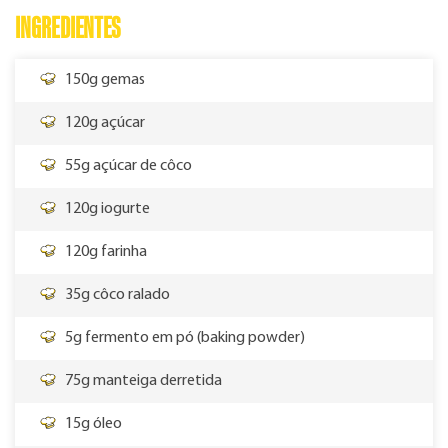
INGREDIENTES
150g gemas
120g açúcar
55g açúcar de côco
120g iogurte
120g farinha
35g côco ralado
5g fermento em pó (baking powder)
75g manteiga derretida
15g óleo