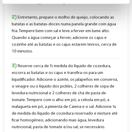
reduza o lume, para manter quente.
2)
Entretanto, prepare o molho de queijo, colocando as
batatas e as batatas-doces numa panela grande com água
fria. Tempere bem com sal e leve a ferver em lume alto.
Quando a água começar a ferver, adicione os cajus e
cozinhe até as batatas e os cajus estarem tenros, cerca de
10 minutos.
3)
Reserve cerca de ½ medida do líquido de cozedura,
escorra as batatas e os cajus e transfira-os para um
liquidificador. Adicione o azeite, os jalapeños em conserva,
o vinagre ou o líquido dos pickles, 2 colheres de sopa de
levedura nutricional e 2 colheres de chá de pasta de
tomate. Tempere com o alho em pó, a cebola em pó, a
malagueta em pó, a pimenta de Caiena e o sal. Adicione ¼
de medida do líquido de cozedura reservado e misture até
ficar homogéneo, adicionando mais água, levedura
nutricional, pasta de tomate e/ou sal, se necessário.