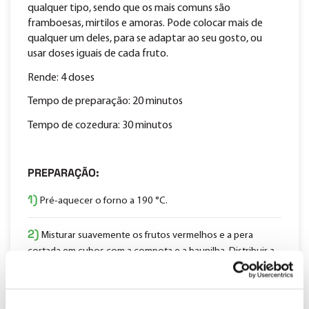
qualquer tipo, sendo que os mais comuns são
framboesas, mirtilos e amoras. Pode colocar mais de
qualquer um deles, para se adaptar ao seu gosto, ou
usar doses iguais de cada fruto.
Rende: 4 doses
Tempo de preparação: 20 minutos
Tempo de cozedura: 30 minutos
PREPARAÇÃO:
1)
Pré-aquecer o forno a 190 °C.
2)
Misturar suavemente os frutos vermelhos e a pera
cortada em cubos com a compota e a baunilha. Distribuir a
fruta por recipientes de ir ao forno com capacidade para
uma chávena e colocá-los num tabuleiro forrado com papel
vegetal.