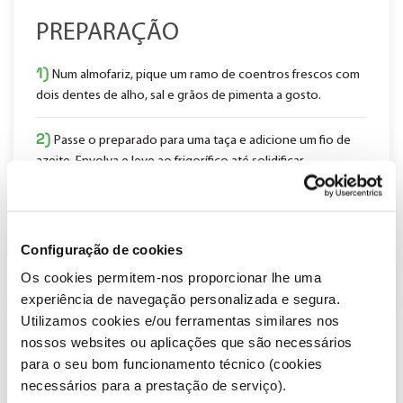
PREPARAÇÃO
1)
Num almofariz, pique um ramo de coentros frescos com
dois dentes de alho, sal e grãos de pimenta a gosto.
2)
Passe o preparado para uma taça e adicione um fio de
azeite. Envolva e leve ao frigorífico até solidificar.
3)
Torre as fatias de pão alentejano e barre com o
preparado anterior como se fosse manteiga.
Configuração de cookies
4)
Parta o pão em tiras e sirva de imediato.
Os cookies permitem-nos proporcionar lhe uma
experiência de navegação personalizada e segura.
Utilizamos cookies e/ou ferramentas similares nos
nossos websites ou aplicações que são necessários
Partilhar
para o seu bom funcionamento técnico (cookies
Imprimir
necessários para a prestação de serviço).