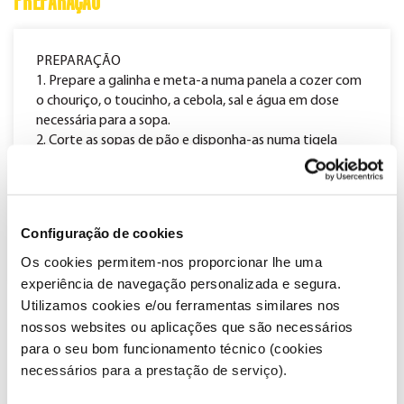
PREPARAÇÃO
PREPARAÇÃO
1. Prepare a galinha e meta-a numa panela a cozer com
o chouriço, o toucinho, a cebola, sal e água em dose
necessária para a sopa.
2. Corte as sopas de pão e disponha-as numa tigela
funda.
3. Quando as carnes estiverem cozidas, coloque-as num
prato.
4.Cubra as sopas de pão com o caldo da cozedura, junte
Configuração de cookies
a hortelã e acompanhe com as carnes cozidas.
Os cookies permitem-nos proporcionar lhe uma
experiência de navegação personalizada e segura.
Utilizamos cookies e/ou ferramentas similares nos
Partilhar
nossos websites ou aplicações que são necessários
Imprimir
para o seu bom funcionamento técnico (cookies
necessários para a prestação de serviço).