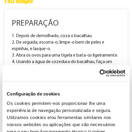
PREPARAÇÃO
PREPARAÇÃO
1. Depois de demolhado, coza o bacalhau.
2. De seguida, escorra-o, limpe-o bem de peles e
espinhas, e lasque-o.
3. Abra os ovos para uma tigela e bata-os ligeiramente.
4. Usando a água de cozedura do bacalhau, faça um
polme com farinha, ovo, alho picado e salsa picada.
Acrescente, de seguida, as lascas do bacalhau.
5. Leve ao lume uma frigideira com óleo.
6. Com o óleo bem quente e a ajuda de duas colheres de
Configuração de cookies
sopa, junte pequenas porções de massa e deixe fritar de
ambos os lados.
Os cookies permitem-nos proporcionar lhe uma
7. Retire e deixe escorrer sobre papel absorvente. Sirva
experiência de navegação personalizada e segura.
as pataniscas quentes ou frias.
Utilizamos cookies e/ou ferramentas similares nos
nossos websites ou aplicações que são necessários
para o seu bom funcionamento técnico (cookies