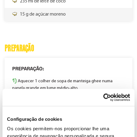
235 ml de leite de coco
15 g de açúcar moreno
PREPARAÇÃO
PREPARAÇÃO:
1)
Aquecer 1 colher de sopa de manteiga ghee numa
panela grande em lume médio-alto.
2)
Adicionar os pedaços de frango, temperar com sal e
pimenta e fritar, virando ocasionalmente, até ficarem
dourados em todos os lados, cerca de 5 a 7 minutos. Retirar
Configuração de cookies
e reservar.
Os cookies permitem-nos proporcionar lhe uma
experiência de navegação personalizada e segura.