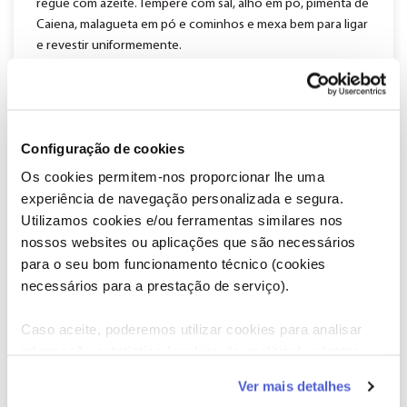
regue com azeite. Tempere com sal, alho em pó, pimenta de
Caiena, malagueta em pó e cominhos e mexa bem para ligar
e revestir uniformemente.
3)
Asse o grão-de-bico durante 25 a 30 minutos ou até
ficar estaladiço e ligeiramente firme, mexendo a meio do
processo. Se quiser que o grão fique um pouco mais
Configuração de cookies
estaladiço, acrescente mais 10 minutos ao tempo de
cozedura.
Os cookies permitem-nos proporcionar lhe uma
experiência de navegação personalizada e segura.
4)
Utilizamos cookies e/ou ferramentas similares nos
Numa tigela pequena, misture o molho picante de
nossos websites ou aplicações que são necessários
pimenta de Caiena e a manteiga derretida, se utilizar, e
misture com o grão assado.
para o seu bom funcionamento técnico (cookies
necessários para a prestação de serviço).
Caso aceite, poderemos utilizar cookies para analisar
*Utilize imediatamente ou guarde no frigorífico num
informação estatística (cookies de analítica), adaptar
recipiente que possa ser fechado novamente para ser
este serviço às suas preferências e apresentar-lhe
apreciado frio ou quente, numa salada ou com batata-
Ver mais detalhes
funcionalidades (cookies de personalização e
doce assada, como acompanhamento, recheado numa