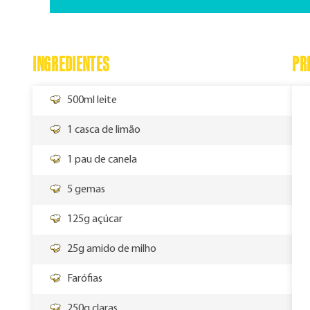
INGREDIENTES
PR
500ml leite
1 casca de limão
1 pau de canela
5 gemas
125g açúcar
25g amido de milho
Farófias
250g claras