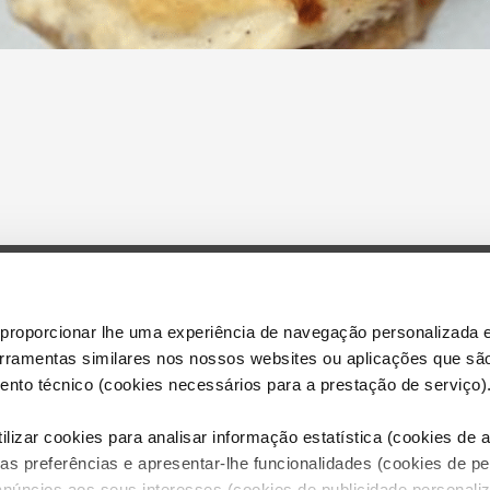
proporcionar lhe uma experiência de navegação personalizada e
Dreamia S.L.U
erramentas similares nos nossos websites ou aplicações que sã
Aviso legal
nto técnico (cookies necessários para a prestação de serviço)
Política de p
Política de C
lizar cookies para analisar informação estatística (cookies de an
Configurar C
as preferências e apresentar-lhe funcionalidades (cookies de p
anúncios aos seus interesses (cookies de publicidade personaliz