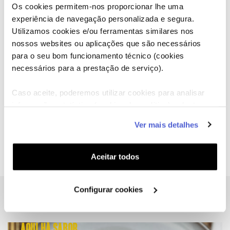
6. Entretanto prepara as castanhas caramelizadas que
Os cookies permitem-nos proporcionar lhe uma
irão acompanhar os lombos. Numa frigideira coloca a
experiência de navegação personalizada e segura.
mesma quantidade de azeite e manteiga e deixa
Utilizamos cookies e/ou ferramentas similares nos
derreter. De seguida, adiciona o caldo de frango e as
nossos websites ou aplicações que são necessários
castanhas. Mistura bem as castanhas com o caldo e
para o seu bom funcionamento técnico (cookies
deixa cozinhar até estarem tenras.
necessários para a prestação de serviço).
7. Serve os lombos com as castanhas caramelizadas e
um pouco de salsa por cima.
Caso aceite, poderemos utilizar cookies para analisar
informação estatística (cookies de analítica), adaptar
este serviço às suas preferências e apresentar-lhe
Ver mais detalhes
funcionalidades (cookies de personalização e
Partilhar
Imprimir
funcionalidade) e adaptar anúncios aos seus interesses
(cookies de publicidade personalizada). Pode gerir a
Aceitar todos
utilização dos cookies clicando em "
Configurar
Cookies
".
Configurar cookies
OUTRAS RECEITAS...
AQUI HÁ SABOR