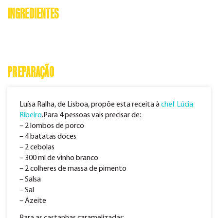
INGREDIENTES
PREPARAÇÃO
Luísa Ralha, de Lisboa, propõe esta receita à
chef Lúcia
Ribeiro
.Para 4 pessoas vais precisar de:
– 2 lombos de porco
– 4 batatas doces
– 2 cebolas
– 300 ml de vinho branco
– 2 colheres de massa de pimento
– Salsa
– Sal
– Azeite
Para as castanhas caramelizadas: