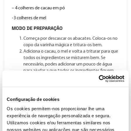
– 4 colheres de cacau em pó
-3 colheres de mel
MODO DE PREPARAÇÃO
Começa por descascar os abacates. Coloca-os no
copo da varinha mágica e tritura-os bem.
Adiciona o cacau, o mel e volta a triturar para que
todos os ingredientes se misturem bem. Se
necessário, podes adicionar um pouco de água
para ajudar a que todos os ingredientes fiquem
bem misturados.
Coloca a mousse em taças e decore com frutos
vermelhos e alguns frutos secos, neste caso
amêndoas e pistachios.
Configuração de cookies
Por fim, podes juntar umas framboesas
Os cookies permitem-nos proporcionar lhe uma
congeladas. Num copo com tampa adiciona as
experiência de navegação personalizada e segura.
framboesas e mexe-as até que os grãos se
Utilizamos cookies e/ou ferramentas similares nos
separem. Termina decorando com os grãos de
framboesas.
nossos websites ou aplicações que são necessários