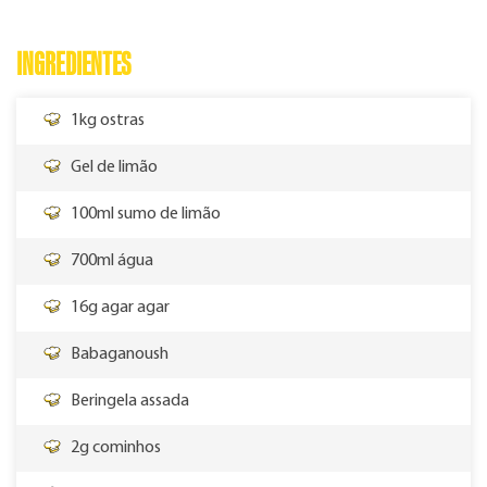
INGREDIENTES
1kg ostras
Gel de limão
100ml sumo de limão
700ml água
16g agar agar
Babaganoush
Beringela assada
2g cominhos