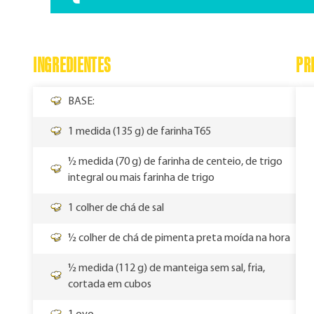
INGREDIENTES
PR
BASE:
1 medida (135 g) de farinha T65
½ medida (70 g) de farinha de centeio, de trigo
integral ou mais farinha de trigo
1 colher de chá de sal
½ colher de chá de pimenta preta moída na hora
½ medida (112 g) de manteiga sem sal, fria,
cortada em cubos