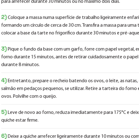
para arrefecer durante 30 minutos ou no máximo dois dias.
2)
Coloque a massa numa superfície de trabalho ligeiramente enfari
formando um círculo de cerca de 30 cm. Transfira a massa para uma t
colocar a base da tarte no frigorífico durante 30 minutos e pré-aqu
3)
Pique o fundo da base com um garfo, forre com papel vegetal, en
forno durante 15 minutos, antes de retirar cuidadosamente o papel 
durante 8 minutos.
4)
Entretanto, prepare o recheio batendo os ovos, o leite, as natas, o
salmão em pedaços pequenos, se utilizar. Retire a tarteira do forno 
ovos. Polvilhe com o queijo.
5)
Leve de novo ao forno, reduza imediatamente para 175°C e deixe
quiche estar firme.
6)
Deixe a quiche arrefecer ligeiramente durante 10 minutos ou com