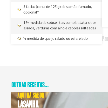
5 fatias (cerca de 125 g) de salmão fumado,
opcional*
1 ½ medida de sobras, tais como batata-doce
assada, verduras com alho e cebolas salteadas
Par
½ medida de queijo ralado ou esfarelado
OUTRAS RECEITAS...
AQUI HÁ SABOR
LASANHA