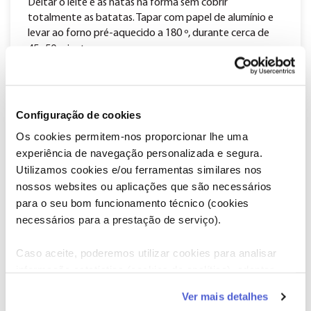
Deitar o leite e as natas na forma sem cobrir
totalmente as batatas. Tapar com papel de alumínio e
levar ao forno pré-aquecido a 180 º, durante cerca de
.
45- 50 minutos
Robalo
Configuração de cookies
Numa frigideira antiaderente bem quente, deitar um
Os cookies permitem-nos proporcionar lhe uma
pouco de azeite virgem extra e grelhar o robalo,
começando pelo lado da pele.
experiência de navegação personalizada e segura.
Utilizamos cookies e/ou ferramentas similares nos
Virar os lombos com a ajuda de uma espátula, para não
nossos websites ou aplicações que são necessários
se partirem, e deixar cozinhar mais uns minutos. O
para o seu bom funcionamento técnico (cookies
tempo de confeção irá depender da grossura dos
necessários para a prestação de serviço).
lombos, mas é bastante rápido. Temperar.
Caso aceite, poderemos utilizar cookies para analisar
Finalização do prato
informação estatística (cookies de analítica), adaptar
este serviço às suas preferências e apresentar-lhe
Para empratar individualmente, colocar um quadrado
Ver mais detalhes
funcionalidades (cookies de personalização e
de gratinado em cada um dos pratos, soltando as