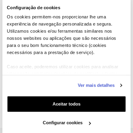
congelador até servir.
Configuração de cookies
6)
Os cookies permitem-nos proporcionar lhe uma
Numa taça congelada, servir «gelado» de banana
experiência de navegação personalizada e segura.
intercalado com molho de chocolate.
Utilizamos cookies e/ou ferramentas similares nos
7)
nossos websites ou aplicações que são necessários
Terminar com aparas de chocolate e uma bolacha de
para o seu bom funcionamento técnico (cookies
chocolate.
necessários para a prestação de serviço).
Caso aceite, poderemos utilizar cookies para analisar
Deixamos-lhe algo que acreditamos que vai gostar –
Mousse gelada de café e toffee
informação estatística (cookies de analítica), adaptar
este serviço às suas preferências e apresentar-lhe
Ver mais detalhes
funcionalidades (cookies de personalização e
funcionalidade) e adaptar anúncios aos seus interesses
Partilhar
(cookies de publicidade personalizada). Pode gerir a
Aceitar todos
Imprimir
utilização dos cookies clicando em "
Configurar
Cookies
".
Configurar cookies