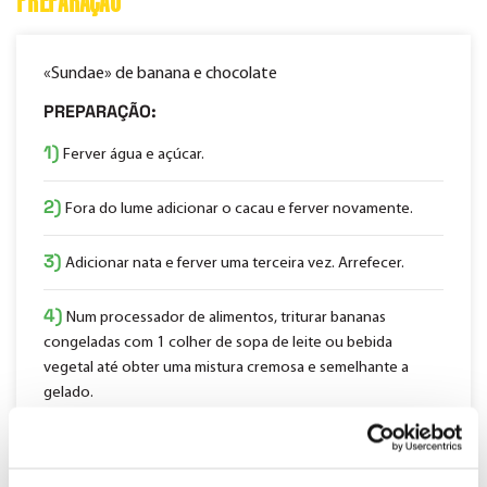
PREPARAÇÃO
«Sundae» de banana e chocolate
PREPARAÇÃO:
1)
Ferver água e açúcar.
2)
Fora do lume adicionar o cacau e ferver novamente.
3)
Adicionar nata e ferver uma terceira vez. Arrefecer.
4)
Num processador de alimentos, triturar bananas
congeladas com 1 colher de sopa de leite ou bebida
vegetal até obter uma mistura cremosa e semelhante a
gelado.
5)
Caso as bananas não sejam doces o suficiente, pode
sempre juntar-se uma colher de sopa de mel. Reservar no